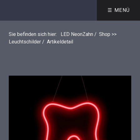
☰ MENÜ
Sie befinden sich hier:
LED NeonZahn
/
Shop >>
Leuchtschilder
/
Artikeldetail