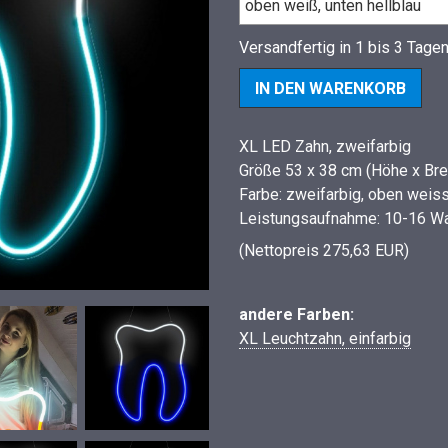
Versandfertig in 1 bis 3 Tage
XL LED Zahn, zweifarbig
Größe 53 x 38 cm (Höhe x Bre
Farbe: zweifarbig, oben weis
Leistungsaufnahme: 10-16 Wa
(Nettopreis 275,63 EUR)
andere Farben:
XL Leuchtzahn, einfarbig