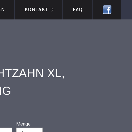
GN
KONTAKT
FAQ
HTZAHN XL,
IG
Menge