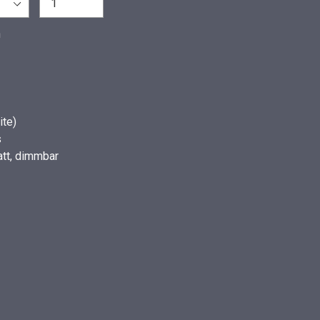
n
ite)
s
tt, dimmbar