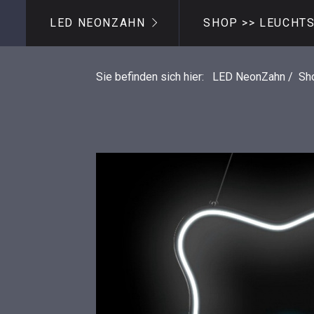
LED NEONZAHN
SHOP >> LEUCHT
Sie befinden sich hier:
LED NeonZahn
/
Sh